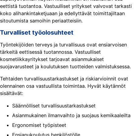
eettistä tuotantoa. Vastuulliset yritykset valvovat tarkasti
koko alihankintaketjuaan ja edellyttävät toimittajiltaan
sitoutumista samoihin periaatteisiin.
Turvalliset työolosuhteet
Työntekijöiden terveys ja turvallisuus ovat ensiarvoisen
tärkeitä eettisessä tuotannossa. Vastuulliset
kosmetiikkayritykset tarjoavat asianmukaiset
suojavarusteet ja koulutuksen tuotteiden valmistuksessa.
Tehtaiden turvallisuustarkastukset ja riskiarvioinnit ovat
olennainen osa vastuullista toimintaa. Hyvät käytännöt
sisältävät:
Säännölliset turvallisuustarkastukset
Asianmukainen ilmanvaihto ja suojaus kemikaaleilta
Ergonomiset työpisteet
Ensiapukoulutus henkilöstölle