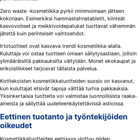
Zero waste -kosmetiikka pyrkii minimoimaan jätteen
kokonaan. Esimerkiksi hammastahnatabletit, kiinteät
kasvovoiteet ja meikkivoidepatukat tuottavat vähemmän
jätettä kuin perinteiset vaihtoehdot.
Irtotuotteet ovat kasvava trendi kosmetiikka-alalla.
Kuluttaja voi ostaa tuotteen omaan säilytysastiaan, jolloin
ylimääräisiltä pakkauksilta vältytään. Monet ekokaupat ja
erikoisliikkeet tarjoavat tällaista palvelua.
Kotitekoisten kosmetiikkatuotteiden suosio on kasvanut,
kun kuluttajat etsivät tapoja välttää turhia pakkauksia.
Yksinkertaisia tuotteita voi valmistaa luonnollisista raaka-
aineista ja säilyttää uudelleenkäytettävissä astioissa.
Eettinen tuotanto ja työntekijöiden
oikeudet
Kosmetiikkatuotteiden eettisyys ulottuu niiden