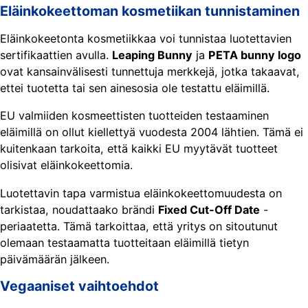
Eläinkokeettoman kosmetiikan tunnistaminen
Eläinkokeetonta kosmetiikkaa voi tunnistaa luotettavien
sertifikaattien avulla.
Leaping Bunny
ja
PETA bunny logo
ovat kansainvälisesti tunnettuja merkkejä, jotka takaavat,
ettei tuotetta tai sen ainesosia ole testattu eläimillä.
EU valmiiden kosmeettisten tuotteiden testaaminen
eläimillä on ollut kiellettyä vuodesta 2004 lähtien. Tämä ei
kuitenkaan tarkoita, että kaikki EU myytävät tuotteet
olisivat eläinkokeettomia.
Luotettavin tapa varmistua eläinkokeettomuudesta on
tarkistaa, noudattaako brändi
Fixed Cut-Off Date
-
periaatetta. Tämä tarkoittaa, että yritys on sitoutunut
olemaan testaamatta tuotteitaan eläimillä tietyn
päivämäärän jälkeen.
Vegaaniset vaihtoehdot