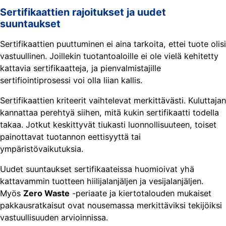
Sertifikaattien rajoitukset ja uudet
suuntaukset
Sertifikaattien puuttuminen ei aina tarkoita, ettei tuote olisi
vastuullinen. Joillekin tuotantoaloille ei ole vielä kehitetty
kattavia sertifikaatteja, ja pienvalmistajille
sertifiointiprosessi voi olla liian kallis.
Sertifikaattien kriteerit vaihtelevat merkittävästi. Kuluttajan
kannattaa perehtyä siihen, mitä kukin sertifikaatti todella
takaa. Jotkut keskittyvät tiukasti luonnollisuuteen, toiset
painottavat tuotannon eettisyyttä tai
ympäristövaikutuksia.
Uudet suuntaukset sertifikaateissa huomioivat yhä
kattavammin tuotteen hiilijalanjäljen ja vesijalanjäljen.
Myös
Zero Waste
-periaate ja kiertotalouden mukaiset
pakkausratkaisut ovat nousemassa merkittäviksi tekijöiksi
vastuullisuuden arvioinnissa.