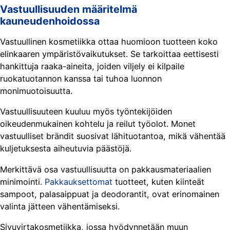
Vastuullisuuden määritelmä
kauneudenhoidossa
Vastuullinen kosmetiikka ottaa huomioon tuotteen koko
elinkaaren ympäristövaikutukset. Se tarkoittaa eettisesti
hankittuja raaka-aineita, joiden viljely ei kilpaile
ruokatuotannon kanssa tai tuhoa luonnon
monimuotoisuutta.
Vastuullisuuteen kuuluu myös työntekijöiden
oikeudenmukainen kohtelu ja reilut työolot. Monet
vastuulliset brändit suosivat lähituotantoa, mikä vähentää
kuljetuksesta aiheutuvia päästöjä.
Merkittävä osa vastuullisuutta on pakkausmateriaalien
minimointi.
Pakkauksettomat
tuotteet, kuten kiinteät
sampoot, palasaippuat ja deodorantit, ovat erinomainen
valinta jätteen vähentämiseksi.
Sivuvirtakosmetiikka, jossa hyödynnetään muun