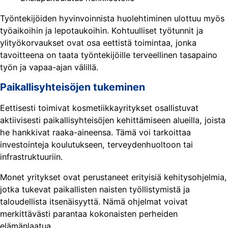
Työntekijöiden hyvinvoinnista huolehtiminen ulottuu myös
työaikoihin ja lepotaukoihin. Kohtuulliset työtunnit ja
ylityökorvaukset ovat osa eettistä toimintaa, jonka
tavoitteena on taata työntekijöille terveellinen tasapaino
työn ja vapaa-ajan välillä.
Paikallisyhteisöjen tukeminen
Eettisesti toimivat kosmetiikkayritykset osallistuvat
aktiivisesti paikallisyhteisöjen kehittämiseen alueilla, joista
he hankkivat raaka-aineensa. Tämä voi tarkoittaa
investointeja koulutukseen, terveydenhuoltoon tai
infrastruktuuriin.
Monet yritykset ovat perustaneet erityisiä kehitysohjelmia,
jotka tukevat paikallisten naisten työllistymistä ja
taloudellista itsenäisyyttä. Nämä ohjelmat voivat
merkittävästi parantaa kokonaisten perheiden
elämänlaatua.