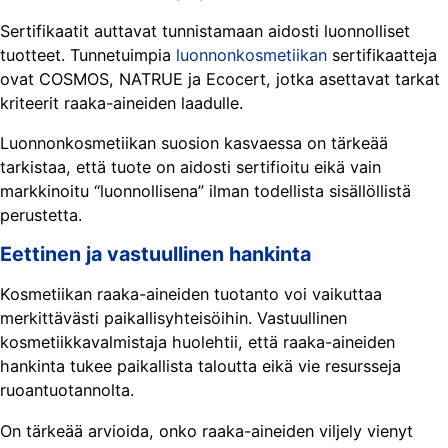
Sertifikaatit auttavat tunnistamaan aidosti luonnolliset
tuotteet. Tunnetuimpia
luonnonkosmetiikan
sertifikaatteja
ovat COSMOS, NATRUE ja Ecocert, jotka asettavat tarkat
kriteerit raaka-aineiden laadulle.
Luonnonkosmetiikan suosion kasvaessa on tärkeää
tarkistaa, että tuote on aidosti sertifioitu eikä vain
markkinoitu “luonnollisena” ilman todellista sisällöllistä
perustetta.
Eettinen ja vastuullinen hankinta
Kosmetiikan raaka-aineiden tuotanto voi vaikuttaa
merkittävästi paikallisyhteisöihin. Vastuullinen
kosmetiikkavalmistaja huolehtii, että raaka-aineiden
hankinta tukee paikallista taloutta eikä vie resursseja
ruoantuotannolta.
On tärkeää arvioida, onko raaka-aineiden viljely vienyt