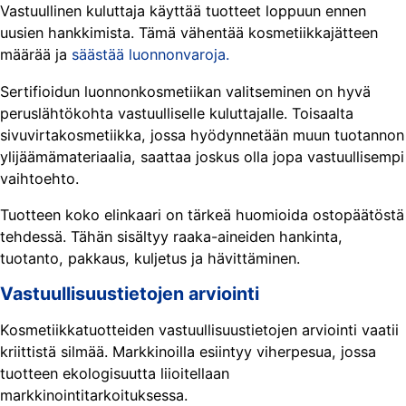
Vastuullinen kuluttaja käyttää tuotteet loppuun ennen
uusien hankkimista. Tämä vähentää kosmetiikkajätteen
määrää ja
säästää luonnonvaroja.
Sertifioidun luonnonkosmetiikan valitseminen on hyvä
peruslähtökohta vastuulliselle kuluttajalle. Toisaalta
sivuvirtakosmetiikka, jossa hyödynnetään muun tuotannon
ylijäämämateriaalia, saattaa joskus olla jopa vastuullisempi
vaihtoehto.
Tuotteen koko elinkaari on tärkeä huomioida ostopäätöstä
tehdessä. Tähän sisältyy raaka-aineiden hankinta,
tuotanto, pakkaus, kuljetus ja hävittäminen.
Vastuullisuustietojen arviointi
Kosmetiikkatuotteiden vastuullisuustietojen arviointi vaatii
kriittistä silmää. Markkinoilla esiintyy viherpesua, jossa
tuotteen ekologisuutta liioitellaan
markkinointitarkoituksessa.