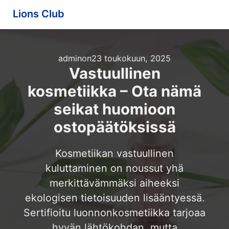
Lions Club
admin
on
23 toukokuun, 2025
Vastuullinen
kosmetiikka – Ota nämä
seikat huomioon
ostopäätöksissä
Kosmetiikan vastuullinen
kuluttaminen on noussut yhä
merkittävämmäksi aiheeksi
ekologisen tietoisuuden lisääntyessä.
Sertifioitu luonnonkosmetiikka tarjoaa
hyvän lähtökohdan, mutta