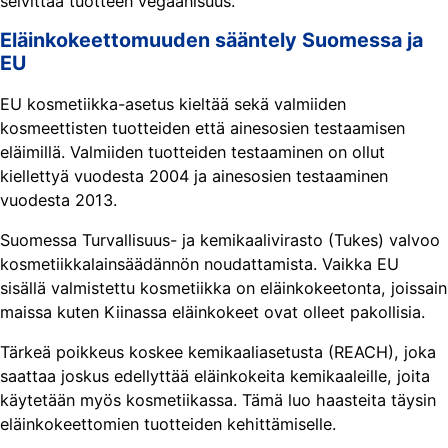
selvittää tuotteen vegaanisuus.
Eläinkokeettomuuden sääntely Suomessa ja
EU
EU kosmetiikka-asetus kieltää sekä valmiiden
kosmeettisten tuotteiden että ainesosien testaamisen
eläimillä. Valmiiden tuotteiden testaaminen on ollut
kiellettyä vuodesta 2004 ja ainesosien testaaminen
vuodesta 2013.
Suomessa Turvallisuus- ja kemikaalivirasto (Tukes) valvoo
kosmetiikkalainsäädännön noudattamista. Vaikka EU
sisällä valmistettu kosmetiikka on eläinkokeetonta, joissain
maissa kuten Kiinassa eläinkokeet ovat olleet pakollisia.
Tärkeä poikkeus koskee kemikaaliasetusta (REACH), joka
saattaa joskus edellyttää eläinkokeita kemikaaleille, joita
käytetään myös kosmetiikassa. Tämä luo haasteita täysin
eläinkokeettomien tuotteiden kehittämiselle.