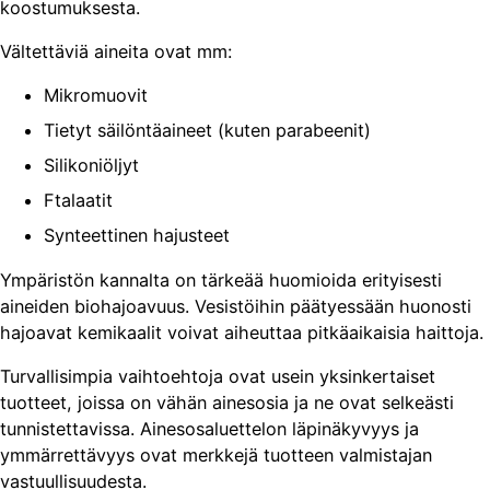
koostumuksesta.
Vältettäviä aineita ovat mm:
Mikromuovit
Tietyt säilöntäaineet (kuten parabeenit)
Silikoniöljyt
Ftalaatit
Synteettinen hajusteet
Ympäristön kannalta on tärkeää huomioida erityisesti
aineiden biohajoavuus. Vesistöihin päätyessään huonosti
hajoavat kemikaalit voivat aiheuttaa pitkäaikaisia haittoja.
Turvallisimpia vaihtoehtoja ovat usein yksinkertaiset
tuotteet, joissa on vähän ainesosia ja ne ovat selkeästi
tunnistettavissa. Ainesosaluettelon läpinäkyvyys ja
ymmärrettävyys ovat merkkejä tuotteen valmistajan
vastuullisuudesta.