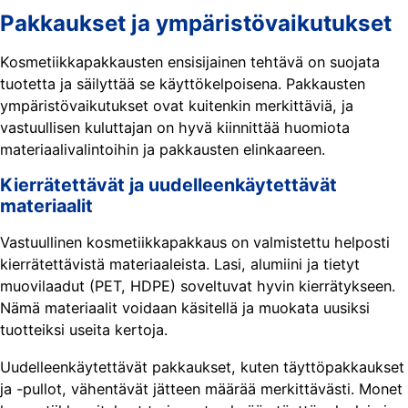
Pakkaukset ja ympäristövaikutukset
Kosmetiikkapakkausten ensisijainen tehtävä on suojata
tuotetta ja säilyttää se käyttökelpoisena. Pakkausten
ympäristövaikutukset ovat kuitenkin merkittäviä, ja
vastuullisen kuluttajan on hyvä kiinnittää huomiota
materiaalivalintoihin ja pakkausten elinkaareen.
Kierrätettävät ja uudelleenkäytettävät
materiaalit
Vastuullinen kosmetiikkapakkaus on valmistettu helposti
kierrätettävistä materiaaleista. Lasi, alumiini ja tietyt
muovilaadut (PET, HDPE) soveltuvat hyvin kierrätykseen.
Nämä materiaalit voidaan käsitellä ja muokata uusiksi
tuotteiksi useita kertoja.
Uudelleenkäytettävät pakkaukset, kuten täyttöpakkaukset
ja -pullot, vähentävät jätteen määrää merkittävästi. Monet