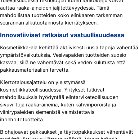
Tulevaisuudessa teknologiat kuten lohkoketju voivat
auttaa raaka-aineiden jäljitettävyydessä. Tämä
mahdollistaa tuotteiden koko elinkaaren tarkemman
seurannan alkutuotannosta kierrätykseen.
Innovatiiviset ratkaisut vastuullisuudessa
Kosmetiikka-ala kehittää aktiivisesti uusia tapoja vähentää
ympäristövaikutuksia. Vesivapaiden tuotteiden suosio
kasvaa, sillä ne vähentävät sekä veden kulutusta että
pakkausmateriaalien tarvetta.
Kiertotalousajattelu on yleistymässä
kosmetiikkateollisuudessa. Yritykset tutkivat
mahdollisuuksia hyödyntää elintarviketeollisuuden
sivuvirtoja raaka-aineina, kuten kahvinporoista ja
viinirypäleiden siemenistä valmistettavia
ihonhoitotuotteita.
Biohajoavat pakkaukset ja täyttöpakkaukset vähentävät