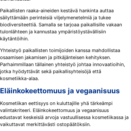
Paikallisten raaka-aineiden kestävä hankinta auttaa
säilyttämään perinteisiä viljelymenetelmiä ja tukee
biodiversiteettiä. Samalla se tarjoaa paikallisille vakaan
tulonlähteen ja kannustaa ympäristöystävällisiin
käytäntöihin.
Yhteistyö paikallisten toimijoiden kanssa mahdollistaa
osaamisen jakamisen ja pitkäjänteisen kehityksen.
Parhaimmillaan tällainen yhteistyö johtaa innovaatioihin,
jotka hyödyttävät sekä paikallisyhteisöjä että
kosmetiikka-alaa.
Eläinkokeettomuus ja vegaanisuus
Kosmetiikan eettisyys on kuluttajille yhä tärkeämpi
valintakriteeri. Eläinkokeettomuus ja vegaanisuus
edustavat keskeisiä arvoja vastuullisessa kosmetiikassa ja
vaikuttavat merkittävästi ostopäätöksiin.