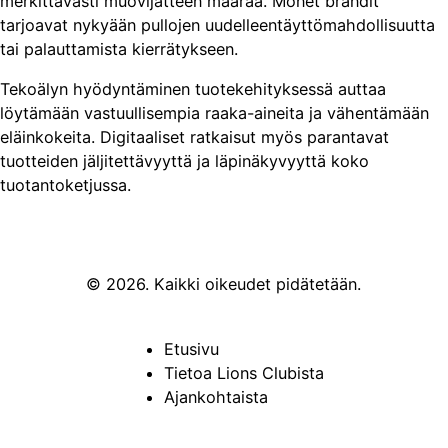
merkittävästi muovijätteen määrää. Monet brändit
tarjoavat nykyään pullojen uudelleentäyttömahdollisuutta
tai palauttamista kierrätykseen.
Tekoälyn hyödyntäminen tuotekehityksessä auttaa
löytämään vastuullisempia raaka-aineita ja vähentämään
eläinkokeita. Digitaaliset ratkaisut myös parantavat
tuotteiden jäljitettävyyttä ja läpinäkyvyyttä koko
tuotantoketjussa.
© 2026. Kaikki oikeudet pidätetään.
Etusivu
Tietoa Lions Clubista
Ajankohtaista