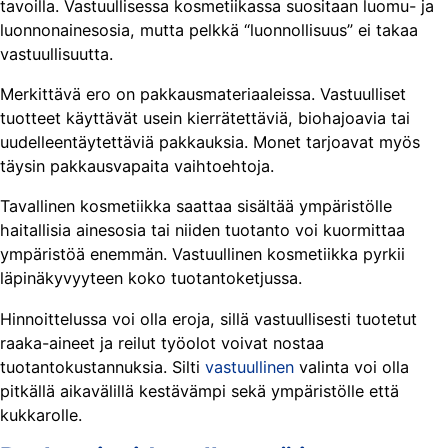
tavoilla. Vastuullisessa kosmetiikassa suositaan luomu- ja
luonnonainesosia, mutta pelkkä “luonnollisuus” ei takaa
vastuullisuutta.
Merkittävä ero on pakkausmateriaaleissa. Vastuulliset
tuotteet käyttävät usein kierrätettäviä, biohajoavia tai
uudelleentäytettäviä pakkauksia. Monet tarjoavat myös
täysin pakkausvapaita vaihtoehtoja.
Tavallinen kosmetiikka saattaa sisältää ympäristölle
haitallisia ainesosia tai niiden tuotanto voi kuormittaa
ympäristöä enemmän. Vastuullinen kosmetiikka pyrkii
läpinäkyvyyteen koko tuotantoketjussa.
Hinnoittelussa voi olla eroja, sillä vastuullisesti tuotetut
raaka-aineet ja reilut työolot voivat nostaa
tuotantokustannuksia. Silti
vastuullinen
valinta voi olla
pitkällä aikavälillä kestävämpi sekä ympäristölle että
kukkarolle.