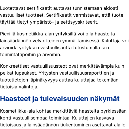
Luotettavat sertifikaatit auttavat tunnistamaan aidosti
vastuulliset tuotteet. Sertifikaatit varmistavat, että tuote
täyttää tietyt ympäristö- ja eettisyyskriteerit.
Pienillä kosmetiikka-alan yrityksillä voi olla haasteita
lainsäädännön velvoitteiden ymmärtämisessä. Kuluttaja voi
arvioida yrityksen vastuullisuutta tutustumalla sen
toimintatapoihin ja arvoihin.
Konkreettiset vastuullisuusteot ovat merkittävämpiä kuin
pelkät lupaukset. Yritysten vastuullisuusraporttien ja
tuotetietojen läpinäkyvyys auttaa kuluttajaa tekemään
tietoisia valintoja.
Haasteet ja tulevaisuuden näkymät
Kosmetiikka-ala kohtaa merkittäviä haasteita pyrkiessään
kohti vastuullisempaa toimintaa. Kuluttajien kasvava
tietoisuus ja lainsäädännön tiukentuminen asettavat alalle