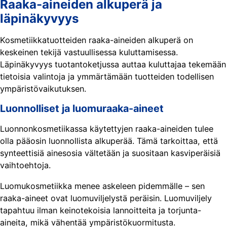
Raaka-aineiden alkuperä ja
läpinäkyvyys
Kosmetiikkatuotteiden raaka-aineiden alkuperä on
keskeinen tekijä vastuullisessa kuluttamisessa.
Läpinäkyvyys tuotantoketjussa auttaa kuluttajaa tekemään
tietoisia valintoja ja ymmärtämään tuotteiden todellisen
ympäristövaikutuksen.
Luonnolliset ja luomuraaka-aineet
Luonnonkosmetiikassa käytettyjen raaka-aineiden tulee
olla pääosin luonnollista alkuperää. Tämä tarkoittaa, että
synteettisiä ainesosia vältetään ja suositaan kasviperäisiä
vaihtoehtoja.
Luomukosmetiikka menee askeleen pidemmälle – sen
raaka-aineet ovat luomuviljelystä peräisin. Luomuviljely
tapahtuu ilman keinotekoisia lannoitteita ja torjunta-
aineita, mikä vähentää ympäristökuormitusta.