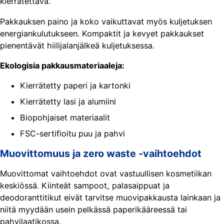
kierrätettävä.
Pakkauksen paino ja koko vaikuttavat myös kuljetuksen
energiankulutukseen. Kompaktit ja kevyet pakkaukset
pienentävät hiilijalanjälkeä kuljetuksessa.
Ekologisia pakkausmateriaaleja:
Kierrätetty paperi ja kartonki
Kierrätetty lasi ja alumiini
Biopohjaiset materiaalit
FSC-sertifioitu puu ja pahvi
Muovittomuus ja zero waste -vaihtoehdot
Muovittomat vaihtoehdot ovat vastuullisen kosmetiikan
keskiössä. Kiinteät sampoot, palasaippuat ja
deodoranttitikut eivät tarvitse muovipakkausta lainkaan ja
niitä myydään usein pelkässä paperikääreessä tai
pahvilaatikossa.