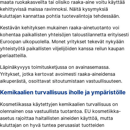
maata ruokakasveilta tai olisiko raaka-aine voitu käyttää
kehittyvissä maissa ravinnoksi. Näitä kysymyksiä
kuluttajan kannattaa pohtia tuotevalintoja tehdessään.
Kestävän kehityksen mukainen raaka-ainetuotanto voi
kohentaa paikallisten yhteisöjen taloustilannetta erityisesti
Euroopan ulkopuolella. Monet yritykset tekevät nykyään
yhteistyötä paikallisten viljelijöiden kanssa reilun kaupan
periaatteilla.
Läpinäkyvyys toimitusketjussa on avainasemassa.
Yritykset, jotka kertovat avoimesti raaka-aineidensa
alkuperästä, osoittavat sitoutumistaan vastuullisuuteen.
Kemikaalien turvallisuus iholle ja ympäristölle
Kosmetiikassa käytettyjen kemikaalien turvallisuus on
olennainen osa vastuullista tuotantoa. EU kosmetiikka-
asetus rajoittaa haitallisten aineiden käyttöä, mutta
kuluttajan on hyvä tuntea perusasiat tuotteiden