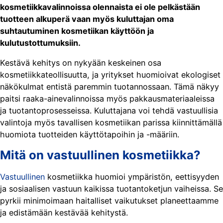
kosmetiikkavalinnoissa olennaista ei ole pelkästään
tuotteen alkuperä vaan myös kuluttajan oma
suhtautuminen kosmetiikan käyttöön ja
kulutustottumuksiin.
Kestävä kehitys on nykyään keskeinen osa
kosmetiikkateollisuutta, ja yritykset huomioivat ekologiset
näkökulmat entistä paremmin tuotannossaan. Tämä näkyy
paitsi raaka-ainevalinnoissa myös pakkausmateriaaleissa
ja tuotantoprosesseissa. Kuluttajana voi tehdä vastuullisia
valintoja myös tavallisen kosmetiikan parissa kiinnittämällä
huomiota tuotteiden käyttötapoihin ja -määriin.
Mitä on vastuullinen kosmetiikka?
Vastuullinen
kosmetiikka huomioi ympäristön, eettisyyden
ja sosiaalisen vastuun kaikissa tuotantoketjun vaiheissa. Se
pyrkii minimoimaan haitalliset vaikutukset planeettaamme
ja edistämään kestävää kehitystä.