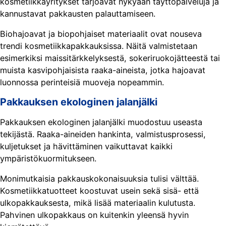
kosmetiikkayritykset tarjoavat nykyään täyttöpalveluja ja
kannustavat pakkausten palauttamiseen.
Biohajoavat ja biopohjaiset materiaalit ovat nouseva
trendi kosmetiikkapakkauksissa. Näitä valmistetaan
esimerkiksi maissitärkkelyksestä, sokeriruokojätteestä tai
muista kasvipohjaisista raaka-aineista, jotka hajoavat
luonnossa perinteisiä muoveja nopeammin.
Pakkauksen ekologinen jalanjälki
Pakkauksen ekologinen jalanjälki muodostuu useasta
tekijästä. Raaka-aineiden hankinta, valmistusprosessi,
kuljetukset ja hävittäminen vaikuttavat kaikki
ympäristökuormitukseen.
Monimutkaisia pakkauskokonaisuuksia tulisi välttää.
Kosmetiikkatuotteet koostuvat usein sekä sisä- että
ulkopakkauksesta, mikä lisää materiaalin kulutusta.
Pahvinen ulkopakkaus on kuitenkin yleensä hyvin