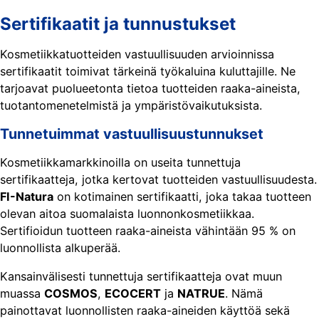
Sertifikaatit ja tunnustukset
Kosmetiikkatuotteiden vastuullisuuden arvioinnissa
sertifikaatit toimivat tärkeinä työkaluina kuluttajille. Ne
tarjoavat puolueetonta tietoa tuotteiden raaka-aineista,
tuotantomenetelmistä ja ympäristövaikutuksista.
Tunnetuimmat vastuullisuustunnukset
Kosmetiikkamarkkinoilla on useita tunnettuja
sertifikaatteja, jotka kertovat tuotteiden vastuullisuudesta.
FI-Natura
on kotimainen sertifikaatti, joka takaa tuotteen
olevan aitoa suomalaista luonnonkosmetiikkaa.
Sertifioidun tuotteen raaka-aineista vähintään 95 % on
luonnollista alkuperää.
Kansainvälisesti tunnettuja sertifikaatteja ovat muun
muassa
COSMOS
,
ECOCERT
ja
NATRUE
. Nämä
painottavat luonnollisten raaka-aineiden käyttöä sekä