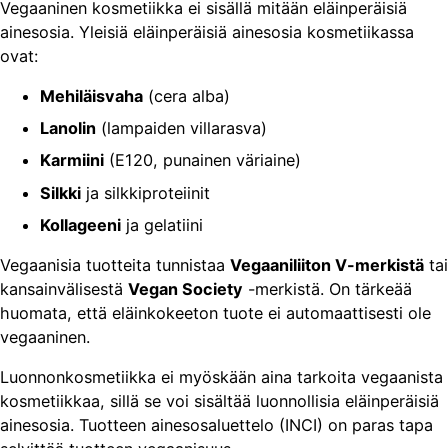
Vegaaninen kosmetiikka ei sisällä mitään eläinperäisiä
ainesosia. Yleisiä eläinperäisiä ainesosia kosmetiikassa
ovat:
Mehiläisvaha
(cera alba)
Lanolin
(lampaiden villarasva)
Karmiini
(E120, punainen väriaine)
Silkki
ja silkkiproteiinit
Kollageeni
ja gelatiini
Vegaanisia tuotteita tunnistaa
Vegaaniliiton V-merkistä
tai
kansainvälisestä
Vegan Society
-merkistä. On tärkeää
huomata, että eläinkokeeton tuote ei automaattisesti ole
vegaaninen.
Luonnonkosmetiikka ei myöskään aina tarkoita vegaanista
kosmetiikkaa, sillä se voi sisältää luonnollisia eläinperäisiä
ainesosia. Tuotteen ainesosaluettelo (INCI) on paras tapa