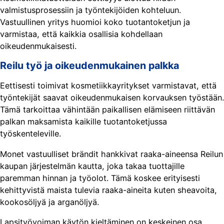
valmistusprosessiin ja työntekijöiden kohteluun.
Vastuullinen yritys huomioi koko tuotantoketjun ja
varmistaa, että kaikkia osallisia kohdellaan
oikeudenmukaisesti.
Reilu työ ja oikeudenmukainen palkka
Eettisesti toimivat kosmetiikkayritykset varmistavat, että
työntekijät saavat oikeudenmukaisen korvauksen työstään.
Tämä tarkoittaa vähintään paikallisen elämiseen riittävän
palkan maksamista kaikille tuotantoketjussa
työskenteleville.
Monet vastuulliset brändit hankkivat raaka-aineensa Reilun
kaupan järjestelmän kautta, joka takaa tuottajille
paremman hinnan ja työolot. Tämä koskee erityisesti
kehittyvistä maista tulevia raaka-aineita kuten sheavoita,
kookosöljyä ja arganöljyä.
Lapsityövoiman käytön kieltäminen on keskeinen osa