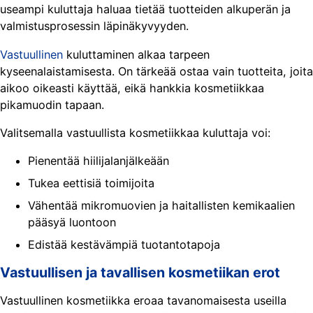
useampi kuluttaja haluaa tietää tuotteiden alkuperän ja
valmistusprosessin läpinäkyvyyden.
Vastuullinen
kuluttaminen alkaa tarpeen
kyseenalaistamisesta. On tärkeää ostaa vain tuotteita, joita
aikoo oikeasti käyttää, eikä hankkia kosmetiikkaa
pikamuodin tapaan.
Valitsemalla vastuullista kosmetiikkaa kuluttaja voi:
Pienentää hiilijalanjälkeään
Tukea eettisiä toimijoita
Vähentää mikromuovien ja haitallisten kemikaalien
pääsyä luontoon
Edistää kestävämpiä tuotantotapoja
Vastuullisen ja tavallisen kosmetiikan erot
Vastuullinen kosmetiikka eroaa tavanomaisesta useilla