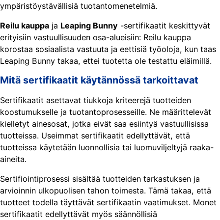
ympäristöystävällisiä tuotantomenetelmiä.
Reilu kauppa
ja
Leaping Bunny
-sertifikaatit keskittyvät
erityisiin vastuullisuuden osa-alueisiin: Reilu kauppa
korostaa sosiaalista vastuuta ja eettisiä työoloja, kun taas
Leaping Bunny takaa, ettei tuotetta ole testattu eläimillä.
Mitä sertifikaatit käytännössä tarkoittavat
Sertifikaatit asettavat tiukkoja kriteerejä tuotteiden
koostumukselle ja tuotantoprosesseille. Ne määrittelevät
kielletyt ainesosat, jotka eivät saa esiintyä vastuullisissa
tuotteissa. Useimmat sertifikaatit edellyttävät, että
tuotteissa käytetään luonnollisia tai luomuviljeltyjä raaka-
aineita.
Sertifiointiprosessi sisältää tuotteiden tarkastuksen ja
arvioinnin ulkopuolisen tahon toimesta. Tämä takaa, että
tuotteet todella täyttävät sertifikaatin vaatimukset. Monet
sertifikaatit edellyttävät myös säännöllisiä