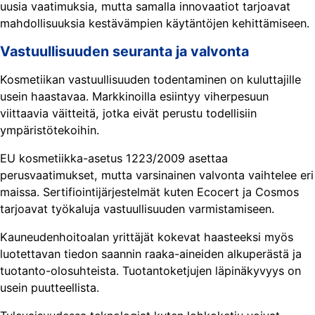
uusia vaatimuksia, mutta samalla innovaatiot tarjoavat
mahdollisuuksia kestävämpien käytäntöjen kehittämiseen.
Vastuullisuuden seuranta ja valvonta
Kosmetiikan vastuullisuuden todentaminen on kuluttajille
usein haastavaa. Markkinoilla esiintyy viherpesuun
viittaavia väitteitä, jotka eivät perustu todellisiin
ympäristötekoihin.
EU kosmetiikka-asetus 1223/2009 asettaa
perusvaatimukset, mutta varsinainen valvonta vaihtelee eri
maissa. Sertifiointijärjestelmät kuten Ecocert ja Cosmos
tarjoavat työkaluja vastuullisuuden varmistamiseen.
Kauneudenhoitoalan yrittäjät kokevat haasteeksi myös
luotettavan tiedon saannin raaka-aineiden alkuperästä ja
tuotanto-olosuhteista. Tuotantoketjujen läpinäkyvyys on
usein puutteellista.