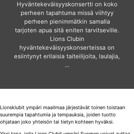
Hyväntekeväisyyskonsertti on koko
perheen tapahtuma missä viihtyy
perheen pienimmätkin samalla
tarjoten apua sitä eniten tarvitseville.
Lions Clubin
hyväntekeväisyyskonserteissa on
esiintynyt erilaisia taiteilijoita, laulajia,
…
Lionsklubit ympäri maailmaa järjestävät toinen toistaan
suurempia tapahtumia ja tempauksia, joiden tuotto
ohjataan joko yhteisön tai tietyn kohteen hyväksi.
Yksi tapa, jolla Lions Clubit ympäri Suomen voivat auttaa