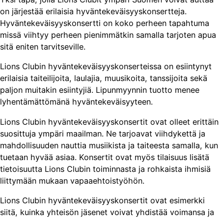
on järjestää erilaisia hyväntekeväisyyskonsertteja.
Hyväntekeväisyyskonsertti on koko perheen tapahtuma
missä viihtyy perheen pienimmätkin samalla tarjoten apua
sitä eniten tarvitseville.
Lions Clubin hyväntekeväisyyskonserteissa on esiintynyt
erilaisia taiteilijoita, laulajia, muusikoita, tanssijoita sekä
paljon muitakin esiintyjiä. Lipunmyynnin tuotto menee
lyhentämättömänä hyväntekeväisyyteen.
Lions Clubin hyväntekeväisyyskonsertit ovat olleet erittäin
suosittuja ympäri maailman. Ne tarjoavat viihdykettä ja
mahdollisuuden nauttia musiikista ja taiteesta samalla, kun
tuetaan hyvää asiaa. Konsertit ovat myös tilaisuus lisätä
tietoisuutta Lions Clubin toiminnasta ja rohkaista ihmisiä
liittymään mukaan vapaaehtoistyöhön.
Lions Clubin hyväntekeväisyyskonsertit ovat esimerkki
siitä, kuinka yhteisön jäsenet voivat yhdistää voimansa ja