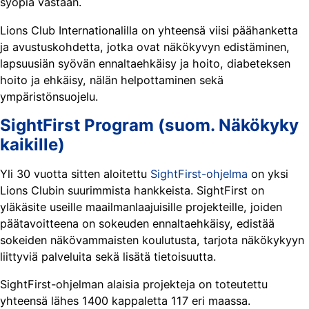
syöpiä vastaan.
Lions Club Internationalilla on yhteensä viisi päähanketta
ja avustuskohdetta, jotka ovat näkökyvyn edistäminen,
lapsuusiän syövän ennaltaehkäisy ja hoito, diabeteksen
hoito ja ehkäisy, nälän helpottaminen sekä
ympäristönsuojelu.
SightFirst Program (suom. Näkökyky
kaikille)
Yli 30 vuotta sitten aloitettu
SightFirst-ohjelma
on yksi
Lions Clubin suurimmista hankkeista. SightFirst on
yläkäsite useille maailmanlaajuisille projekteille, joiden
päätavoitteena on sokeuden ennaltaehkäisy, edistää
sokeiden näkövammaisten koulutusta, tarjota näkökykyyn
liittyviä palveluita sekä lisätä tietoisuutta.
SightFirst-ohjelman alaisia projekteja on toteutettu
yhteensä lähes 1400 kappaletta 117 eri maassa.