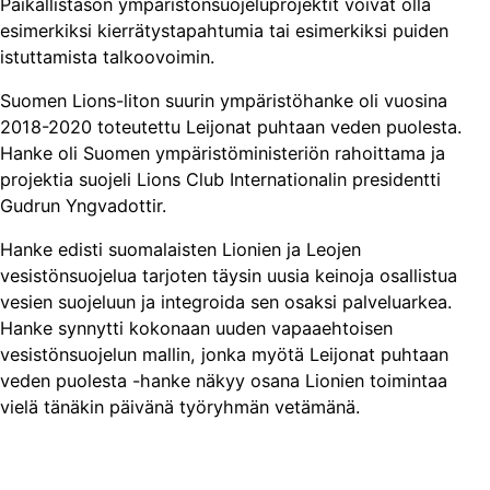
Paikallistason ympäristönsuojeluprojektit voivat olla
esimerkiksi kierrätystapahtumia tai esimerkiksi puiden
istuttamista talkoovoimin.
Suomen Lions-liton suurin ympäristöhanke oli vuosina
2018-2020 toteutettu Leijonat puhtaan veden puolesta.
Hanke oli Suomen ympäristöministeriön rahoittama ja
projektia suojeli Lions Club Internationalin presidentti
Gudrun Yngvadottir.
Hanke edisti suomalaisten Lionien ja Leojen
vesistönsuojelua tarjoten täysin uusia keinoja osallistua
vesien suojeluun ja integroida sen osaksi palveluarkea.
Hanke synnytti kokonaan uuden vapaaehtoisen
vesistönsuojelun mallin, jonka myötä Leijonat puhtaan
veden puolesta -hanke näkyy osana Lionien toimintaa
vielä tänäkin päivänä työryhmän vetämänä.