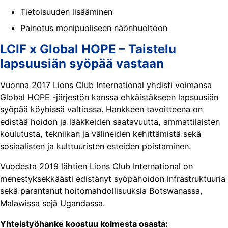
Tietoisuuden lisääminen
Painotus monipuoliseen näönhuoltoon
LCIF x Global HOPE – Taistelu
lapsuusiän syöpää vastaan
Vuonna 2017 Lions Club International yhdisti voimansa
Global HOPE -järjestön kanssa ehkäistäkseen lapsuusiän
syöpää köyhissä valtiossa. Hankkeen tavoitteena on
edistää hoidon ja lääkkeiden saatavuutta, ammattilaisten
koulutusta, tekniikan ja välineiden kehittämistä sekä
sosiaalisten ja kulttuuristen esteiden poistaminen.
Vuodesta 2019 lähtien Lions Club International on
menestyksekkäästi edistänyt syöpähoidon infrastruktuuria
sekä parantanut hoitomahdollisuuksia Botswanassa,
Malawissa sejä Ugandassa.
Yhteistyöhanke koostuu kolmesta osasta: