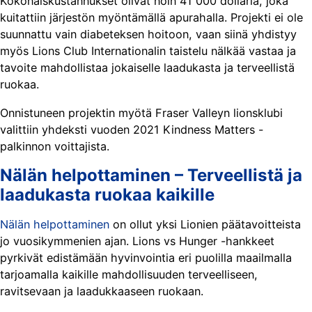
Kokonaiskustannukset olivat noin 41 000 dollaria, joka
kuitattiin järjestön myöntämällä apurahalla. Projekti ei ole
suunnattu vain diabeteksen hoitoon, vaan siinä yhdistyy
myös Lions Club Internationalin taistelu nälkää vastaa ja
tavoite mahdollistaa jokaiselle laadukasta ja terveellistä
ruokaa.
Onnistuneen projektin myötä Fraser Valleyn lionsklubi
valittiin yhdeksti vuoden 2021 Kindness Matters -
palkinnon voittajista.
Nälän helpottaminen – Terveellistä ja
laadukasta ruokaa kaikille
Nälän helpottaminen
on ollut yksi Lionien päätavoitteista
jo vuosikymmenien ajan. Lions vs Hunger -hankkeet
pyrkivät edistämään hyvinvointia eri puolilla maailmalla
tarjoamalla kaikille mahdollisuuden terveelliseen,
ravitsevaan ja laadukkaaseen ruokaan.