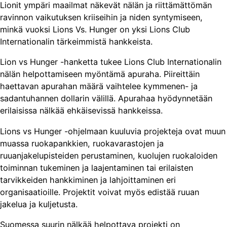
Lionit ympäri maailmat näkevät nälän ja riittämättömän
ravinnon vaikutuksen kriiseihin ja niden syntymiseen,
minkä vuoksi Lions Vs. Hunger on yksi Lions Club
Internationalin tärkeimmistä hankkeista.
Lion vs Hunger -hanketta tukee Lions Club Internationalin
nälän helpottamiseen myöntämä apuraha. Piireittäin
haettavan apurahan määrä vaihtelee kymmenen- ja
sadantuhannen dollarin välillä. Apurahaa hyödynnetään
erilaisissa nälkää ehkäisevissä hankkeissa.
Lions vs Hunger -ohjelmaan kuuluvia projekteja ovat muun
muassa ruokapankkien, ruokavarastojen ja
ruuanjakelupisteiden perustaminen, kuolujen ruokaloiden
toiminnan tukeminen ja laajentaminen tai erilaisten
tarvikkeiden hankkiminen ja lahjoittaminen eri
organisaatioille. Projektit voivat myös edistää ruuan
jakelua ja kuljetusta.
Suomessa suurin nälkää helpottava projekti on