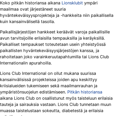
Koko pitkän historiansa aikana
Lionsklubit
ympäri
maailmaa ovat järjestäneet suuria
hyväntekeväisyysprojekteja ja -hankkeita niin paikallisella
kuin kansainvälisellä tasolla.
Paikallisjärjestöjen hankkeet keräävät varoja paikallisille
avun tarvitsijoille erilaisilla tempauksilla ja keräyksillä.
Paikalliset tempaukset toteutetaan usein yhteistyössä
paikallisten hyväntekeväisyysjärjestöjen kanssa, ja
rahoitetaan joko varainkeruutapahtumilla tai Lions Club
Internationalin apurahoilla.
Lions Club International on ollut mukana suurissa
kansainvälisissä projekteissa joiden apu keskittyy
kriisialueiden tukemiseen sekä maailmanrauhan ja
ympäristönsuojelun edistämiseen.
Pitkän historiansa
aikana Lions Club on osallistunut myös taisteluun erilaisia
tauteja ja sairauksia vastaan. Lions Club tunnetaan muun
muassa taistelustaan sokeutta, diabetestä ja erilaisia