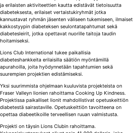
ja erilaisten aktiviteettien kautta edistävät tietoisuutta
diabeteksesta, erilaiset vertaistukiryhmät jotka
kannustavat ryhmän jäsenten väliseen tukemiseen, ilmaiset
kakkostyypin diabeteksen seulontatapahtumat sekä
diabetesleirit, jotka opettavat nuorille taitoja taudin
hoitamiseksi.
Lions Club International tukee paikallisia
diabeteshankkeita erilaisilla säätiön myöntämillä
apurahoilla, joita hyödynnetään tapahtumien sekä
suurempien projektien edistämiseksi.
Yksi suurimmista ohjelmaan kuuluvista projekteista on
Fraser Valleyn lionien rahoittama Cooking Up Kindness.
Projektissa paikalliset lionit mahdollistivat opetuskeittiön
diabetestä sairastaville. Opetuskeittiön tavoitteena on
opettaa diabeetikoille terveellisen ruuan valmistusta.
Projekti on täysin Lions Clubin rahoittama.