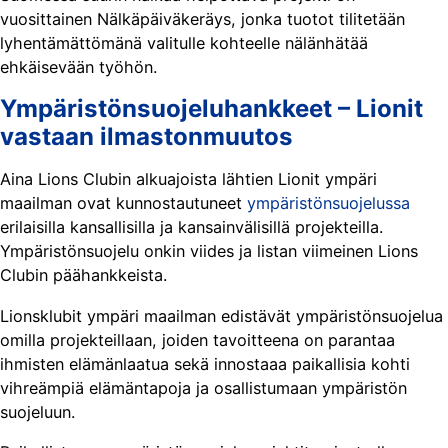
vuosittainen Nälkäpäiväkeräys, jonka tuotot tilitetään
lyhentämättömänä valitulle kohteelle nälänhätää
ehkäisevään työhön.
Ympäristönsuojeluhankkeet – Lionit
vastaan ilmastonmuutos
Aina Lions Clubin alkuajoista lähtien Lionit ympäri
maailman ovat kunnostautuneet
ympäristönsuojelussa
erilaisilla kansallisilla ja kansainvälisillä projekteilla.
Ympäristönsuojelu onkin viides ja listan viimeinen Lions
Clubin päähankkeista.
Lionsklubit ympäri maailman edistävät ympäristönsuojelua
omilla projekteillaan, joiden tavoitteena on parantaa
ihmisten elämänlaatua sekä innostaaa paikallisia kohti
vihreämpiä elämäntapoja ja osallistumaan ympäristön
suojeluun.