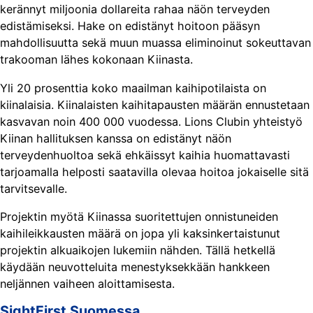
kerännyt miljoonia dollareita rahaa näön terveyden
edistämiseksi. Hake on edistänyt hoitoon pääsyn
mahdollisuutta sekä muun muassa eliminoinut sokeuttavan
trakooman lähes kokonaan Kiinasta.
Yli 20 prosenttia koko maailman kaihipotilaista on
kiinalaisia. Kiinalaisten kaihitapausten määrän ennustetaan
kasvavan noin 400 000 vuodessa. Lions Clubin yhteistyö
Kiinan hallituksen kanssa on edistänyt näön
terveydenhuoltoa sekä ehkäissyt kaihia huomattavasti
tarjoamalla helposti saatavilla olevaa hoitoa jokaiselle sitä
tarvitsevalle.
Projektin myötä Kiinassa suoritettujen onnistuneiden
kaihileikkausten määrä on jopa yli kaksinkertaistunut
projektin alkuaikojen lukemiin nähden. Tällä hetkellä
käydään neuvotteluita menestyksekkään hankkeen
neljännen vaiheen aloittamisesta.
SightFirst Suomessa