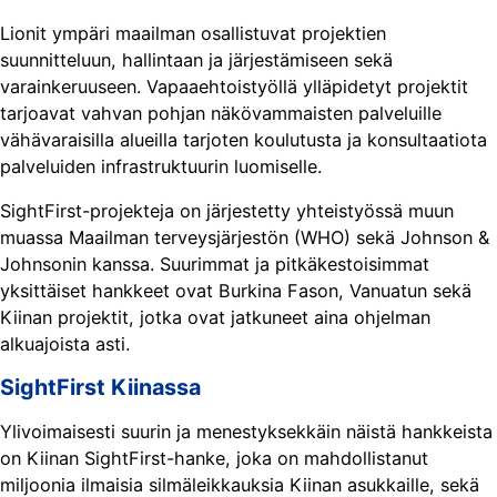
Lionit ympäri maailman osallistuvat projektien
suunnitteluun, hallintaan ja järjestämiseen sekä
varainkeruuseen. Vapaaehtoistyöllä ylläpidetyt projektit
tarjoavat vahvan pohjan näkövammaisten palveluille
vähävaraisilla alueilla tarjoten koulutusta ja konsultaatiota
palveluiden infrastruktuurin luomiselle.
SightFirst-projekteja on järjestetty yhteistyössä muun
muassa Maailman terveysjärjestön (WHO) sekä Johnson &
Johnsonin kanssa. Suurimmat ja pitkäkestoisimmat
yksittäiset hankkeet ovat Burkina Fason, Vanuatun sekä
Kiinan projektit, jotka ovat jatkuneet aina ohjelman
alkuajoista asti.
SightFirst Kiinassa
Ylivoimaisesti suurin ja menestyksekkäin näistä hankkeista
on Kiinan SightFirst-hanke, joka on mahdollistanut
miljoonia ilmaisia silmäleikkauksia Kiinan asukkaille, sekä