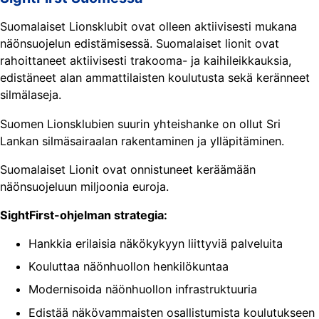
Suomalaiset Lionsklubit ovat olleen aktiivisesti mukana
näönsuojelun edistämisessä. Suomalaiset lionit ovat
rahoittaneet aktiivisesti trakooma- ja kaihileikkauksia,
edistäneet alan ammattilaisten koulutusta sekä keränneet
silmälaseja.
Suomen Lionsklubien suurin yhteishanke on ollut Sri
Lankan silmäsairaalan rakentaminen ja ylläpitäminen.
Suomalaiset Lionit ovat onnistuneet keräämään
näönsuojeluun miljoonia euroja.
SightFirst-ohjelman strategia:
Hankkia erilaisia näkökykyyn liittyviä palveluita
Kouluttaa näönhuollon henkilökuntaa
Modernisoida näönhuollon infrastruktuuria
Edistää näkövammaisten osallistumista koulutukseen