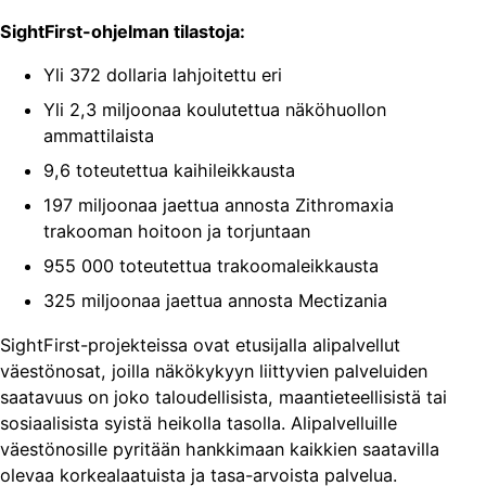
SightFirst-ohjelman tilastoja:
Yli 372 dollaria lahjoitettu eri
Yli 2,3 miljoonaa koulutettua näköhuollon
ammattilaista
9,6 toteutettua kaihileikkausta
197 miljoonaa jaettua annosta Zithromaxia
trakooman hoitoon ja torjuntaan
955 000 toteutettua trakoomaleikkausta
325 miljoonaa jaettua annosta Mectizania
SightFirst-projekteissa ovat etusijalla alipalvellut
väestönosat, joilla näkökykyyn liittyvien palveluiden
saatavuus on joko taloudellisista, maantieteellisistä tai
sosiaalisista syistä heikolla tasolla. Alipalvelluille
väestönosille pyritään hankkimaan kaikkien saatavilla
olevaa korkealaatuista ja tasa-arvoista palvelua.